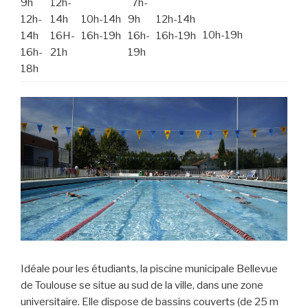
9h
12h-
7h-
12h-
14h
10h-14h
9h
12h-14h
10h-19h
14h
16H-
16h-19h
16h-
16h-19h
16h-
21h
19h
18h
Idéale pour les étudiants, la piscine municipale Bellevue
de Toulouse se situe au sud de la ville, dans une zone
universitaire. Elle dispose de bassins couverts (de 25 m