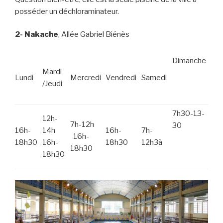
posséder un déchloraminateur.
2- Nakache
, Allée Gabriel Biénès
Dimanche
Mardi
Lundi
Mercredi
Vendredi
Samedi
/Jeudi
7h30-13-
12h-
7h-12h
30
16h-
14h
16h-
7h-
16h-
18h30
16h-
18h30
12h3à
18h30
18h30