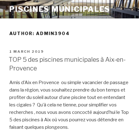
Skip
PISCINES MUNICIPALES
to
content
AUTHOR:
ADMIN3904
POSTED
1 MARCH 2019
ON
TOP 5 des piscines municipales à Aix-en-
Provence
Amis d’Aix en Provence ou simple vacancier de passage
dans la région, vous souhaitez prendre du bon temps et
profiter du soleil autour d’une piscine tout en entendant
les cigales ? Qu’à cela ne tienne, pour simplifier vos
recherches , nous vous avons concocté aujourd’hui le Top
5 des piscines à Aix où vous pourrez vous détendre en
faisant quelques plongeons.